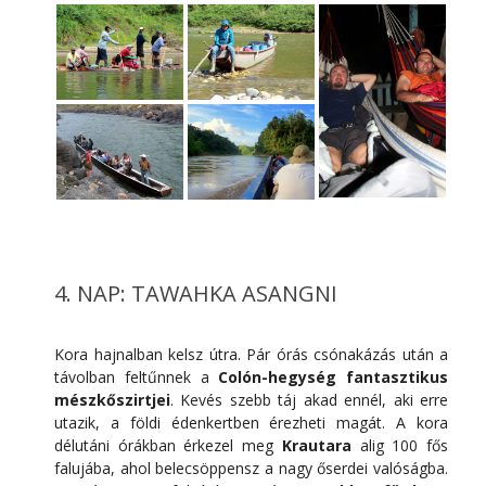
4. NAP: TAWAHKA ASANGNI
Kora hajnalban kelsz útra. Pár órás csónakázás után a
távolban feltűnnek a
Colón-hegység fantasztikus
mészkőszirtjei
. Kevés szebb táj akad ennél, aki erre
utazik, a földi édenkertben érezheti magát. A kora
délutáni órákban érkezel meg
Krautara
alig 100 fős
falujába, ahol belecsöppensz a nagy őserdei valóságba.