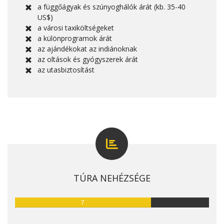
a függőágyak és szúnyoghálók árát (kb. 35-40
US$)
a városi taxiköltségeket
a különprogramok árát
az ajándékokat az indiánoknak
az oltások és gyógyszerek árát
az utasbiztosítást
TÚRA NEHÉZSÉGE
7