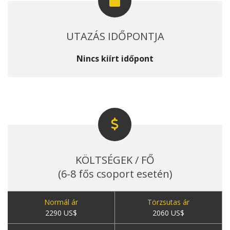
UTAZÁS IDŐPONTJA
Nincs kiírt időpont
KÖLTSÉGEK / FŐ
(6-8 fős csoport esetén)
Normál ár
Törzsutas ár
2290 US$
2060 US$