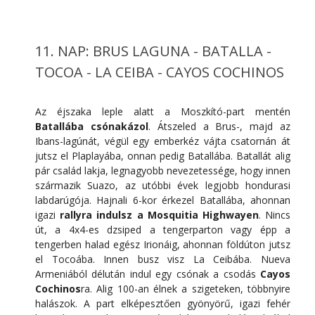
11. NAP: BRUS LAGUNA - BATALLA -
TOCOA - LA CEIBA - CAYOS COCHINOS
Az éjszaka leple alatt a Moszkító-part mentén
Batallába csónakázol
. Átszeled a Brus-, majd az
Ibans-lagúnát, végül egy emberkéz vájta csatornán át
jutsz el Plaplayába, onnan pedig Batallába. Batallát alig
pár család lakja, legnagyobb nevezetessége, hogy innen
származik Suazo, az utóbbi évek legjobb hondurasi
labdarúgója. Hajnali 6-kor érkezel Batallába, ahonnan
igazi
rallyra indulsz a Mosquitia Highwayen
. Nincs
út, a 4x4-es dzsiped a tengerparton vagy épp a
tengerben halad egész Irionáig, ahonnan földúton jutsz
el Tocoába. Innen busz visz La Ceibába. Nueva
Armeniából délután indul egy csónak a csodás
Cayos
Cochinos
ra. Alig 100-an élnek a szigeteken, többnyire
halászok. A part elképesztően gyönyörű, igazi fehér