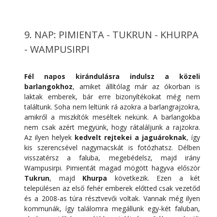
9. NAP: PIMIENTA - TUKRUN - KHURPA
- WAMPUSIRPI
Fél napos kirándulásra indulsz a közeli
barlangokhoz
, amiket állítólag már az ókorban is
laktak emberek, bár erre bizonyítékokat még nem
találtunk. Soha nem leltünk rá azokra a barlangrajzokra,
amikről a miszkítók meséltek nekünk. A barlangokba
nem csak azért megyünk, hogy rátaláljunk a rajzokra.
Az ilyen helyek
kedvelt rejtekei a jaguároknak
, így
kis szerencsével nagymacskát is fotózhatsz. Délben
visszatérsz a faluba, megebédelsz, majd irány
Wampusirpi. Pimientát magad mögött hagyva először
Tukrun
, majd
Khurpa
következik. Ezen a két
településen az első fehér emberek előtted csak vezetőd
és a 2008-as túra résztvevői voltak. Vannak még ilyen
kommunák, így találomra megállunk egy-két faluban,