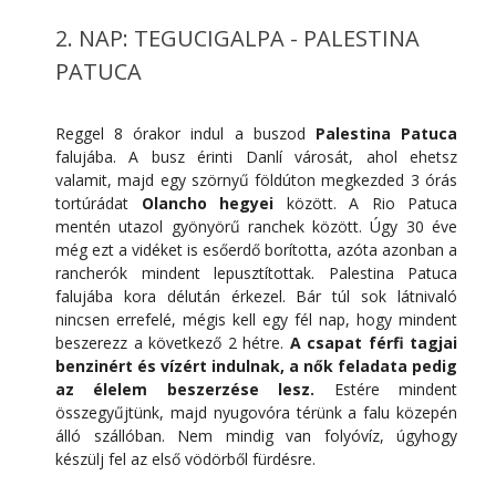
2. NAP: TEGUCIGALPA - PALESTINA
PATUCA
Reggel 8 órakor indul a buszod
Palestina Patuca
falujába. A busz érinti Danlí városát, ahol ehetsz
valamit, majd egy szörnyű földúton megkezded 3 órás
tortúrádat
Olancho hegyei
között. A Rio Patuca
mentén utazol gyönyörű ranchek között. Úgy 30 éve
még ezt a vidéket is esőerdő borította, azóta azonban a
rancherók mindent lepusztítottak. Palestina Patuca
falujába kora délután érkezel. Bár túl sok látnivaló
nincsen errefelé, mégis kell egy fél nap, hogy mindent
beszerezz a következő 2 hétre.
A csapat férfi tagjai
benzinért és vízért indulnak, a nők feladata pedig
az élelem beszerzése lesz.
Estére mindent
összegyűjtünk, majd nyugovóra térünk a falu közepén
álló szállóban. Nem mindig van folyóvíz, úgyhogy
készülj fel az első vödörből fürdésre.