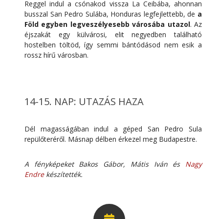
Reggel indul a csónakod vissza La Ceibába, ahonnan
busszal San Pedro Sulába, Honduras legfejlettebb, de
a
Föld egyben legveszélyesebb városába utazol
. Az
éjszakát egy külvárosi, elit negyedben található
hostelben töltöd, így semmi bántódásod nem esik a
rossz hírű városban.
14-15. NAP: UTAZÁS HAZA
Dél magasságában indul a géped San Pedro Sula
repülőteréről. Másnap délben érkezel meg Budapestre.
A fényképeket Bakos Gábor, Mátis Iván és
Nagy
Endre
készítették.