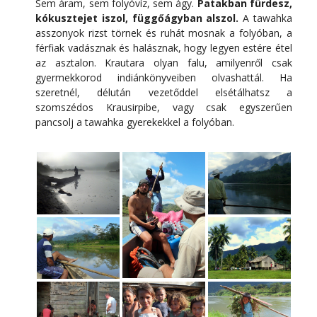
Sem áram, sem folyóvíz, sem ágy.
Patakban fürdesz,
kókusztejet iszol, függőágyban alszol.
A tawahka
asszonyok rizst törnek és ruhát mosnak a folyóban, a
férfiak vadásznak és halásznak, hogy legyen estére étel
az asztalon. Krautara olyan falu, amilyenről csak
gyermekkorod indiánkönyveiben olvashattál. Ha
szeretnél, délután vezetőddel elsétálhatsz a
szomszédos Krausirpibe, vagy csak egyszerűen
pancsolj a tawahka gyerekekkel a folyóban.