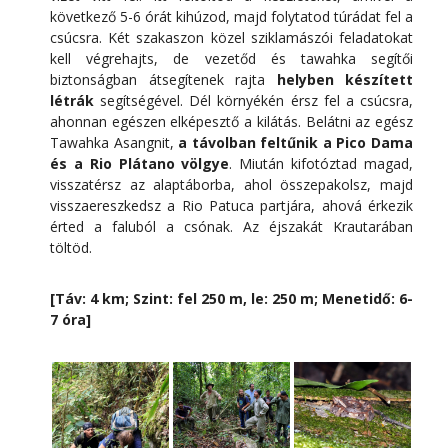
következő 5-6 órát kihúzod, majd folytatod túrádat fel a
csúcsra. Két szakaszon közel sziklamászói feladatokat
kell végrehajts, de vezetőd és tawahka segítői
biztonságban átsegítenek rajta
helyben készített
létrák
segítségével. Dél környékén érsz fel a csúcsra,
ahonnan egészen elképesztő a kilátás. Belátni az egész
Tawahka Asangnit,
a távolban feltűnik a Pico Dama
és a Rio Plátano völgye
. Miután kifotóztad magad,
visszatérsz az alaptáborba, ahol összepakolsz, majd
visszaereszkedsz a Rio Patuca partjára, ahová érkezik
érted a faluból a csónak. Az éjszakát Krautarában
töltöd.
[Táv: 4 km; Szint: fel 250 m, le: 250 m; Menetidő: 6-
7 óra]