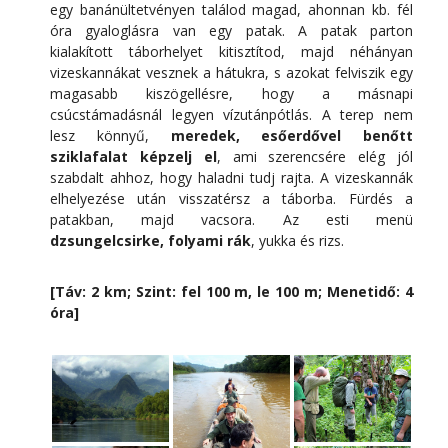
egy banánültetvényen találod magad, ahonnan kb. fél
óra gyaloglásra van egy patak. A patak parton
kialakított táborhelyet kitisztítod, majd néhányan
vizeskannákat vesznek a hátukra, s azokat felviszik egy
magasabb kiszögellésre, hogy a másnapi
csúcstámadásnál legyen vízutánpótlás. A terep nem
lesz könnyű,
meredek, esőerdővel benőtt
sziklafalat képzelj el
, ami szerencsére elég jól
szabdalt ahhoz, hogy haladni tudj rajta. A vizeskannák
elhelyezése után visszatérsz a táborba. Fürdés a
patakban, majd vacsora. Az esti menü
dzsungelcsirke, folyami rák
, yukka és rizs.
[Táv: 2 km; Szint: fel 100 m, le 100 m; Menetidő: 4
óra]