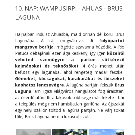
10. NAP: WAMPUSIRPI - AHUAS - BRUS
LAGUNA
Hajnalban indulsz Ahuasba, majd onnan dél körül Brus
Lagunába. A táj megváltozik.
A folyópartot
mangrove borítja
, mögötte szavanna húzódik. A Rio
Patuca deltájának ezen ága keskeny, így igen
közelről
veheted szemügyre a parton sütkérező
kajmánokat és teknősöket
. 4 órás menet után
befutsz egy lagúnába, ahol rengeteg madár fészkel.
Gémeket, kócsagokat, karakarákat és íbiszeket
kaphatsz lencsevégre
. A lagúna partján fekszik
Brus
Laguna
, ami igazi világváros hangulatot fog árasztani
az őserdő után. Itt a lakosok többsége már fekete - bár
a település még nem hamisítatlan garifúna. Az éjszakát
egy helyi szállón töltöd a lagúna partján. Ne várj sokat
tőle, Brus Laguna nem a luxusról szól.