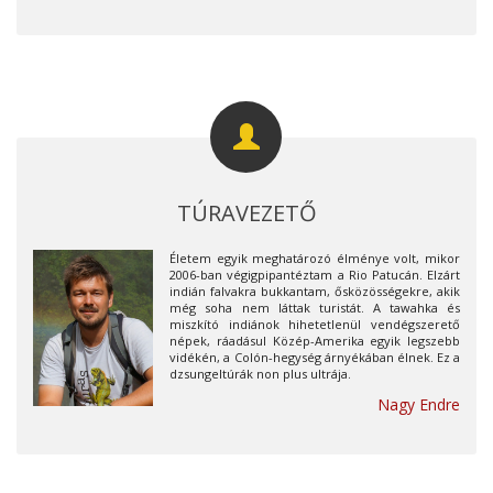
TÚRAVEZETŐ
Életem egyik meghatározó élménye volt, mikor
2006-ban végigpipantéztam a Rio Patucán. Elzárt
indián falvakra bukkantam, ősközösségekre, akik
még soha nem láttak turistát. A tawahka és
miszkító indiánok hihetetlenül vendégszerető
népek, ráadásul Közép-Amerika egyik legszebb
vidékén, a Colón-hegység árnyékában élnek. Ez a
dzsungeltúrák non plus ultrája.
Nagy Endre