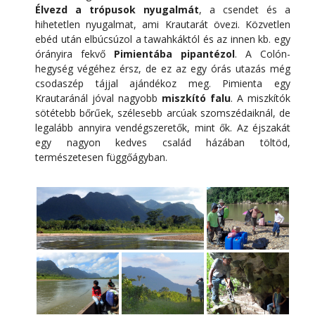
Élvezd a trópusok nyugalmát
, a csendet és a
hihetetlen nyugalmat, ami Krautarát övezi. Közvetlen
ebéd után elbúcsúzol a tawahkáktól és az innen kb. egy
órányira fekvő
Pimientába pipantézol
. A Colón-
hegység végéhez érsz, de ez az egy órás utazás még
csodaszép tájjal ajándékoz meg. Pimienta egy
Krautaránál jóval nagyobb
miszkító falu
. A miszkítók
sötétebb bőrűek, szélesebb arcúak szomszédaiknál, de
legalább annyira vendégszeretők, mint ők. Az éjszakát
egy nagyon kedves család házában töltöd,
természetesen függőágyban.