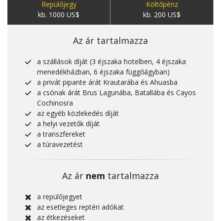
Repülőjegy
Költőpénz
kb. 1000 US$
kb. 200 US$
Az ár tartalmazza
a szállások díját (3 éjszaka hotelben, 4 éjszaka
menedékházban, 6 éjszaka függőágyban)
a privát pipante árát Krautarába és Ahuasba
a csónak árát Brus Lagunába, Batallába és Cayos
Cochinosra
az egyéb közlekedés díját
a helyi vezetők díját
a transzfereket
a túravezetést
Az ár
nem
tartalmazza
a repülőjegyet
az esetleges reptéri adókat
az étkezéseket