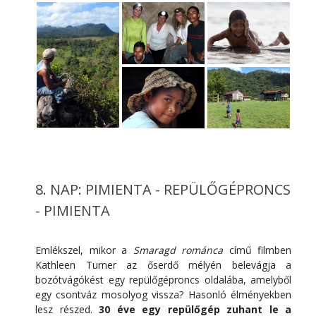
8. NAP: PIMIENTA - REPÜLŐGÉPRONCS
- PIMIENTA
Emlékszel, mikor a
Smaragd románca
című filmben
Kathleen Turner az őserdő mélyén belevágja a
bozótvágókést egy repülőgéproncs oldalába, amelyből
egy csontváz mosolyog vissza? Hasonló élményekben
lesz részed.
30
éve egy repülőgép zuhant le a