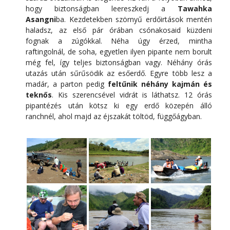
hogy biztonságban leereszkedj a
Tawahka
Asangni
ba. Kezdetekben szörnyű erdőirtások mentén
haladsz, az első pár órában csónakosaid küzdeni
fognak a zúgókkal. Néha úgy érzed, mintha
raftingolnál, de soha, egyetlen ilyen pipante nem borult
még fel, így teljes biztonságban vagy. Néhány órás
utazás után sűrűsödik az esőerdő. Egyre több lesz a
madár, a parton pedig
feltűnik néhány kajmán és
teknős
. Kis szerencsével vidrát is láthatsz. 12 órás
pipantézés után kötsz ki egy erdő közepén álló
ranchnél, ahol majd az éjszakát töltöd, függőágyban.