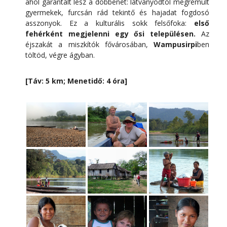
ahol garantált lesz a döbbenet: látványodtól megrémült
gyermekek, furcsán rád tekintő és hajadat fogdosó
asszonyok. Ez a kulturális sokk felsőfoka:
első
fehérként megjelenni egy ősi településen.
Az
éjszakát a miszkítók fővárosában,
Wampusirpi
ben
töltöd, végre ágyban.
[Táv: 5 km; Menetidő: 4 óra]