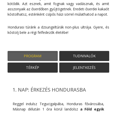
kötődik. Azt esznek, amit fognak vagy vadásznak, és amit
asszonyaik az őserdőben gyűjtögetnek. Eredeti őserdei kakaót
kóstolhatsz, esténként csípős házi sörrel múlathatod a napot.
Hondurasi túránk a dzsungeltúrák non-plus ultrája. Gyere, és
kóstolj bele a régi felfedezők életébe!
PROGRAM
TUDNIVALÓK
TÉRKÉP
JELENTKEZÉS
1. NAP: ÉRKEZÉS HONDURASBA
Reggel indulsz Tegucigalpába, Honduras fővárosába,
Másnap délután 1 óra körül landolsz
a Föld egyik