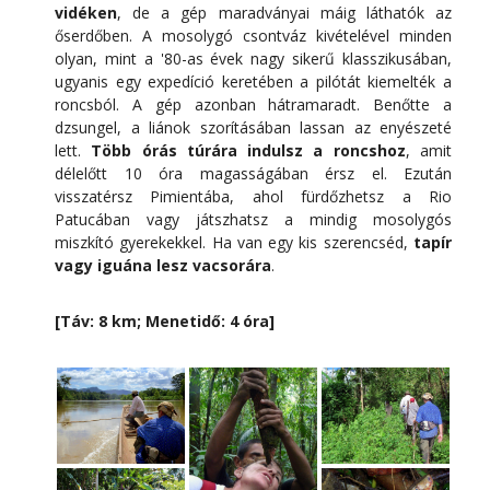
vidéken
, de a gép maradványai máig láthatók az
őserdőben. A mosolygó csontváz kivételével minden
olyan, mint a '80-as évek nagy sikerű klasszikusában,
ugyanis egy expedíció keretében a pilótát kiemelték a
roncsból. A gép azonban hátramaradt. Benőtte a
dzsungel, a liánok szorításában lassan az enyészeté
lett.
Több órás túrára indulsz a roncshoz
, amit
délelőtt 10 óra magasságában érsz el. Ezután
visszatérsz Pimientába, ahol fürdőzhetsz a Rio
Patucában vagy játszhatsz a mindig mosolygós
miszkító gyerekekkel. Ha van egy kis szerencséd,
tapír
vagy iguána lesz vacsorára
.
[Táv: 8 km; Menetidő: 4 óra]