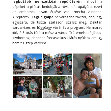
legbutább nemzetközi repülőterén
, ahová a
gépeket a pilóták bedobják a rövid kifutópályára, ezért
az embernek olyan érzése van, mintha zuhanna.
A reptérről
Tegucigalpa
belvárosába taxizol, ahol egy
egyszerű, de tiszta szálláson szállsz meg. Délután
városnézés és függőágy vásárlás a program. Ha marad
idő, 2-3 órás túrára mész a város fölé emelkedő Jézus-
szoborhoz, ahonnan fantasztikus kilátás nyílik az amúgy
nem túl szép városra.