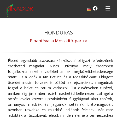
HONDURAS
Pipantéval a Moszkító-partra
Életed legvadabb utazására készülsz, ahol igazi felfedezőnek
érezheted magadat. Nincs útikönyv, mely érdemben
foglalkozna ezzel a vidékkel annak megközelíthetetlensége
miatt. Ez a vidék a Rio Patuca és a Moszkító-part. Eldugott
őserdei indián törzseknél töltöd az éjszakákat, magadnak
fogod a halat és tatura vadászol. Ősi ösvényeken túrázol,
amiken alig jár ember, ezért machetéd kellemesen csilingel a
bozót levelei között. Éjszakánként függőágyad alatt tapírok,
ormányos medvék és jaguárok sétálnak, biztonságodért
azonban tawahka és miszkító indiánok felelnek. Bár már
ledobták a fűszoknyát, életük minden eleme a természethez