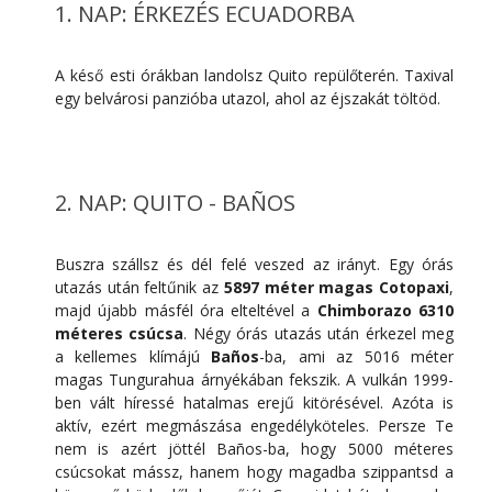
1. NAP: ÉRKEZÉS ECUADORBA
A késő esti órákban landolsz Quito repülőterén. Taxival
egy belvárosi panzióba utazol, ahol az éjszakát töltöd.
2. NAP: QUITO - BAÑOS
Buszra szállsz és dél felé veszed az irányt. Egy órás
utazás után feltűnik az
5897 méter magas Cotopaxi
,
majd újabb másfél óra elteltével a
Chimborazo 6310
méteres csúcsa
. Négy órás utazás után érkezel meg
a kellemes klímájú
Baños
-ba, ami az 5016 méter
magas Tungurahua árnyékában fekszik. A vulkán 1999-
ben vált híressé hatalmas erejű kitörésével. Azóta is
aktív, ezért megmászása engedélyköteles. Persze Te
nem is azért jöttél Baños-ba, hogy 5000 méteres
csúcsokat mássz, hanem hogy magadba szippantsd a