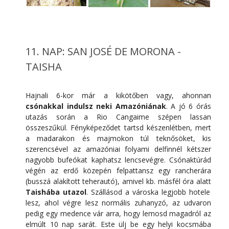
11. NAP: SAN JOSÉ DE MORONA -
TAISHA
Hajnali 6-kor már a kikötőben vagy, ahonnan
csónakkal indulsz neki Amazóniának
. A jó 6 órás
utazás során a Rio Cangaime szépen lassan
összeszűkül. Fényképeződet tartsd készenlétben, mert
a madarakon és majmokon túl teknősöket, kis
szerencsével az amazóniai folyami delfinnél kétszer
nagyobb bufeókat kaphatsz lencsevégre. Csónaktúrád
végén az erdő közepén felpattansz egy rancherára
(busszá alakított teherautó), amivel kb. másfél óra alatt
Taishába utazol
. Szállásod a városka legjobb hotele
lesz, ahol végre lesz normális zuhanyzó, az udvaron
pedig egy medence vár arra, hogy lemosd magadról az
elmúlt 10 nap sarát. Este ülj be egy helyi kocsmába