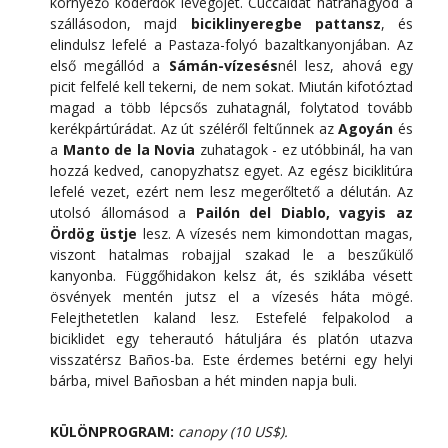
környező köderdők levegőjét. Cuccaidat hátrahagyod a
szállásodon, majd
biciklinyeregbe pattansz
, és
elindulsz lefelé a Pastaza-folyó bazaltkanyonjában. Az
első megállód a
Sámán-vízesés
nél lesz, ahová egy
picit felfelé kell tekerni, de nem sokat. Miután kifotóztad
magad a több lépcsős zuhatagnál, folytatod tovább
kerékpártúrádat. Az út széléről feltűnnek az
Agoyán
és
a
Manto de la Novia
zuhatagok - ez utóbbinál, ha van
hozzá kedved, canopyzhatsz egyet. Az egész biciklitúra
lefelé vezet, ezért nem lesz megerőltető a délután. Az
utolsó állomásod a
Pailón del Diablo, vagyis az
Ördög üstje
lesz. A vízesés nem kimondottan magas,
viszont hatalmas robajjal szakad le a beszűkülő
kanyonba. Függőhidakon kelsz át, és sziklába vésett
ösvények mentén jutsz el a vízesés háta mögé.
Felejthetetlen kaland lesz. Estefelé felpakolod a
biciklidet egy teherautó hátuljára és platón utazva
visszatérsz Baños-ba. Este érdemes betérni egy helyi
bárba, mivel Bañosban a hét minden napja buli.
KÜLÖNPROGRAM:
canopy (10 US$).