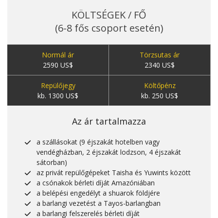
KÖLTSÉGEK / FŐ
(6-8 fős csoport esetén)
Normál ár
Törzsutas ár
2590 US$
2340 US$
Repülőjegy
Költőpénz
kb. 1300 US$
kb. 250 US$
Az ár tartalmazza
a szállásokat (9 éjszakát hotelben vagy
vendégházban, 2 éjszakát lodzson, 4 éjszakát
sátorban)
az privát repülőgépeket Taisha és Yuwints között
a csónakok bérleti díját Amazóniában
a belépési engedélyt a shuarok földjére
a barlangi vezetést a Tayos-barlangban
a barlangi felszerelés bérleti díját