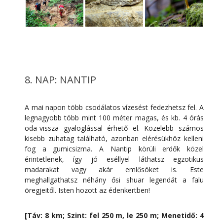
8. NAP: NANTIP
A mai napon több csodálatos vízesést fedezhetsz fel. A
legnagyobb több mint 100 méter magas, és kb. 4 órás
oda-vissza gyaloglással érhető el. Közelebb számos
kisebb zuhatag található, azonban elérésükhöz kelleni
fog a gumicsizma. A Nantip körüli erdők közel
érintetlenek, így jó eséllyel láthatsz egzotikus
madarakat vagy akár emlősöket is. Este
meghallgathatsz néhány ősi shuar legendát a falu
öregjeitől. Isten hozott az édenkertben!
[Táv: 8 km; Szint: fel 250 m, le 250 m; Menetidő: 4