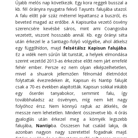
Újabb melós nap következik. Egy kora reggeli busszal a
kb. fél órányira nyugatra fekvő Tayunts falujába utazol.
A falu előtt pár száz méterrel lepattansz a buszról, és
beveted magad az erdőbe. A Kapisunba vezető ösvény
szerencsére kevésbé sáros, mint ami Coangosba
vezetett, viszont hosszabb annál. Kb. egy órányi séta
után érkezel le a Santiago-folyó völgyébe, ahol átkelsz
egy függőhídon, majd
felsétálsz Kapisun falujába
.
Ez a vidék nem sűrűn lát turistát, a helyiek elmondása
szerint vezetőd 2013-as érkezése előtt nem járt errefelé
fehér ember. Persze ez nem olyan elképzelhetetlen,
mivel a shuarok jellemzően félnomád életmódot
folytattak évezredeken át, Kapisun és Nantip faluját
csak a 70-es években alapították. Kapisun sokkal inkább
egy őserdei tanyabokor, semmint falu, így
továbbhaladsz az ösvényen, míg nem két nagy
folyóhoz érsz. Nem könnyű rajtuk az átkelés, de
messze nem lehetetlen. Mindent összevetve kb. 4 órás
gyaloglás után érkezel meg a környék legszebb
falujába,
Nantip
ba. Összesen hat család lakja, ők
azonban nagyon nagy szeretettel fogadnak majd.