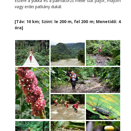
Estére a yukka és a pálmatörzs mellé sült pajor, majom
vagy erdei patkány dukál.
[Táv: 10 km; Szint: le 200 m, fel 200 m; Menetidő: 4
óra]