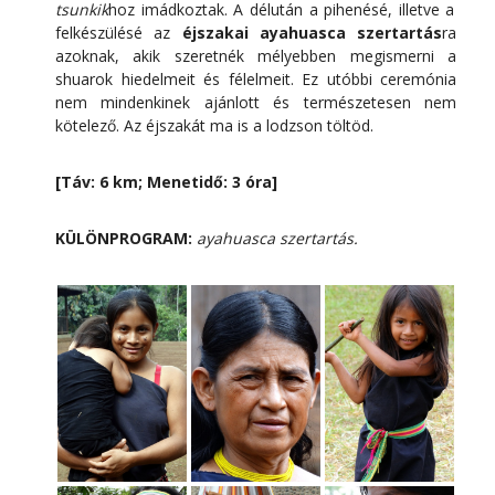
tsunkik
hoz imádkoztak. A délután a pihenésé, illetve a
felkészülésé az
éjszakai ayahuasca szertartás
ra
azoknak, akik szeretnék mélyebben megismerni a
shuarok hiedelmeit és félelmeit. Ez utóbbi ceremónia
nem mindenkinek ajánlott és természetesen nem
kötelező. Az éjszakát ma is a lodzson töltöd.
[Táv: 6 km; Menetidő: 3 óra]
KÜLÖNPROGRAM:
ayahuasca szertartás.