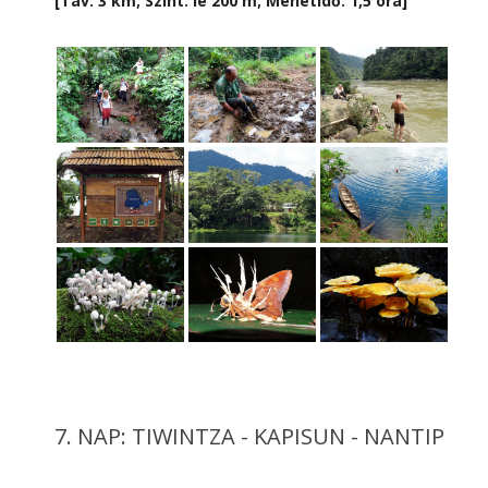
[Táv: 3 km; Szint: le 200 m; Menetidő: 1,5 óra]
7. NAP: TIWINTZA - KAPISUN - NANTIP