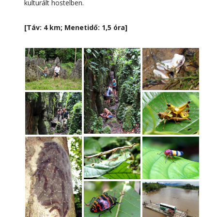
kulturált hostelben.
[Táv: 4 km; Menetidő: 1,5 óra]