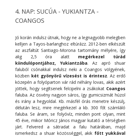
4. NAP: SUCÚA - YUKIANTZA -
COANGOS
Jó korán indulsz útnak, hogy ne a legnagyobb melegben
kelljen a Tayos-barlanghoz eltúrázz. 2012-ben elkészült
az aszfaltút Santiago-Morona tartomány mélyére, így
alig 2,5 óra alatt
megérkezel túrád
kiindulópontjához, Yukiantzába
. Az apró shuar
faluból csónakkal indulsz neki a Coangos völgyének,
közben
két gyönyörű vízesést is érintesz
. Az erdő
közepén a folyóparton vár rád néhány lovas, akik azért
jöttek, hogy segítsenek felcipelni a zsákokat
Coangos
faluba. Az ösvény nagyon sáros, így gumicsizmát húzol
és irány a hegyoldal. Kb. másfél órás menetre készülj,
délután lesz, mire megérkezel a kb. 300 főt számláló
faluba. Se áram, se folyóvíz, minden pont olyan, mint
45 éve, mikor Móricz János magyar kutató a térségben
járt. Felvered a sátradat a falu határában, majd
ismerkedsz a shuar közösséggel, akik
főtt yukkával