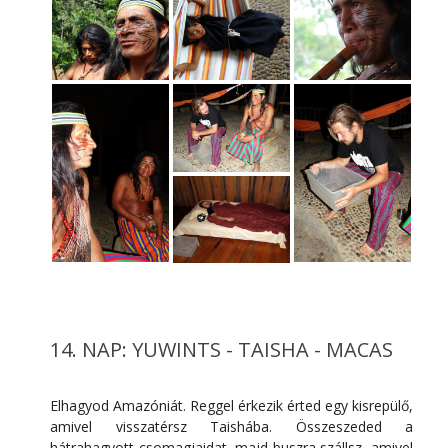
14. NAP: YUWINTS - TAISHA - MACAS
Elhagyod Amazóniát. Reggel érkezik érted egy kisrepülő,
amivel visszatérsz Taishába. Összeszeded a
hátrahagyott csomagjaidat, majd buszra szállsz, amivel