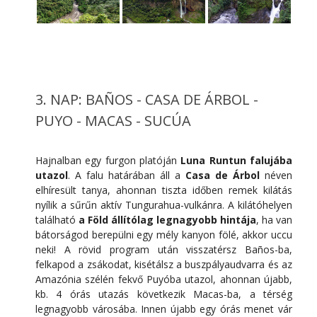
3. NAP: BAÑOS - CASA DE ÁRBOL -
PUYO - MACAS - SUCÚA
Hajnalban egy furgon platóján
Luna Runtun falujába
utazol
. A falu határában áll a
Casa de Árbol
néven
elhíresült tanya, ahonnan tiszta időben remek kilátás
nyílik a sűrűn aktív Tungurahua-vulkánra. A kilátóhelyen
található
a Föld állítólag legnagyobb hintája
, ha van
bátorságod berepülni egy mély kanyon fölé, akkor uccu
neki! A rövid program után visszatérsz Baños-ba,
felkapod a zsákodat, kisétálsz a buszpályaudvarra és az
Amazónia szélén fekvő Puyóba utazol, ahonnan újabb,
kb. 4 órás utazás következik Macas-ba, a térség
legnagyobb városába. Innen újabb egy órás menet vár