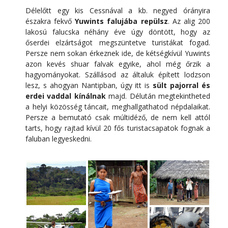
Délelőtt egy kis Cessnával a kb. negyed órányira
északra fekvő
Yuwints falujába repülsz
. Az alig 200
lakosú falucska néhány éve úgy döntött, hogy az
őserdei elzártságot megszüntetve turistákat fogad.
Persze nem sokan érkeznek ide, de kétségkívül Yuwints
azon kevés shuar falvak egyike, ahol még őrzik a
hagyományokat. Szállásod az általuk épített lodzson
lesz, s ahogyan Nantipban, úgy itt is
sült pajorral és
erdei vaddal kínálnak
majd. Délután megtekintheted
a helyi közösség táncait, meghallgathatod népdalaikat.
Persze a bemutató csak múltidéző, de nem kell attól
tarts, hogy rajtad kívül 20 fős turistacsapatok fognak a
faluban legyeskedni.