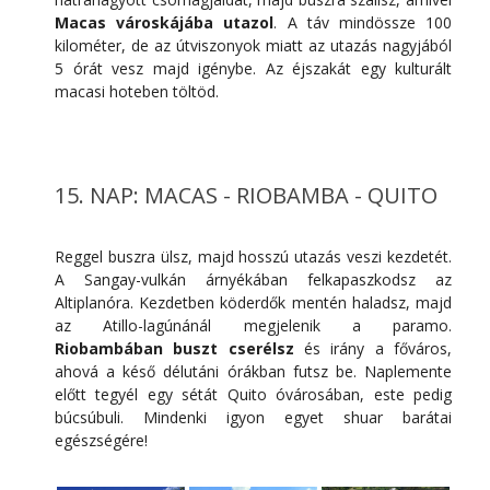
Macas városkájába utazol
. A táv mindössze 100
kilométer, de az útviszonyok miatt az utazás nagyjából
5 órát vesz majd igénybe. Az éjszakát egy kulturált
macasi hoteben töltöd.
15. NAP: MACAS - RIOBAMBA - QUITO
Reggel buszra ülsz, majd hosszú utazás veszi kezdetét.
A Sangay-vulkán árnyékában felkapaszkodsz az
Altiplanóra. Kezdetben köderdők mentén haladsz, majd
az Atillo-lagúnánál megjelenik a paramo.
Riobambában buszt cserélsz
és irány a főváros,
ahová a késő délutáni órákban futsz be. Naplemente
előtt tegyél egy sétát Quito óvárosában, este pedig
búcsúbuli. Mindenki igyon egyet shuar barátai
egészségére!