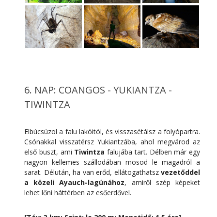
6. NAP: COANGOS - YUKIANTZA -
TIWINTZA
Elbúcsúzol a falu lakóitól, és visszasétálsz a folyópartra.
Csónakkal visszatérsz Yukiantzába, ahol megvárod az
első buszt, ami
Tiwintza
falujába tart. Délben már egy
nagyon kellemes szállodában mosod le magadról a
sarat. Délután, ha van erőd, ellátogathatsz
vezetőddel
a közeli Ayauch-lagúnához
, amiről szép képeket
lehet lőni háttérben az esőerdővel.