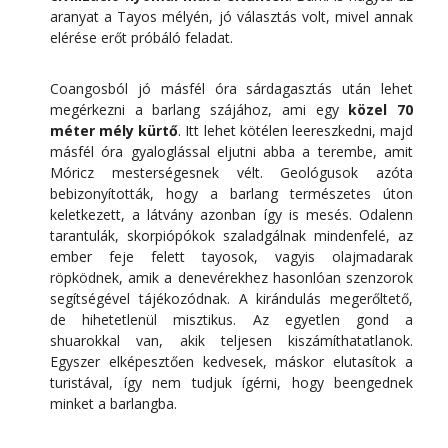
aranyat a Tayos mélyén, jó választás volt, mivel annak
elérése erőt próbáló feladat.
Coangosból jó másfél óra sárdagasztás után lehet
megérkezni a barlang szájához, ami egy
közel 70
méter mély kürtő
. Itt lehet kötélen leereszkedni, majd
másfél óra gyaloglással eljutni abba a terembe, amit
Móricz mesterségesnek vélt. Geológusok azóta
bebizonyították, hogy a barlang természetes úton
keletkezett, a látvány azonban így is mesés. Odalenn
tarantulák, skorpiópókok szaladgálnak mindenfelé, az
ember feje felett tayosok, vagyis olajmadarak
röpködnek, amik a denevérekhez hasonlóan szenzorok
segítségével tájékozódnak. A kirándulás megerőltető,
de hihetetlenül misztikus. Az egyetlen gond a
shuarokkal van, akik teljesen kiszámíthatatlanok.
Egyszer elképesztően kedvesek, máskor elutasítok a
turistával, így nem tudjuk ígérni, hogy beengednek
minket a barlangba.