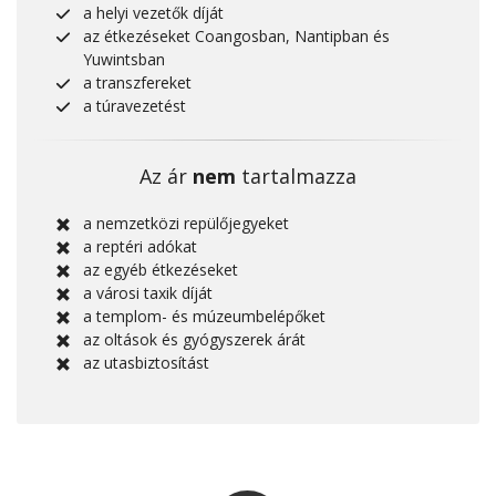
a helyi vezetők díját
az étkezéseket Coangosban, Nantipban és
Yuwintsban
a transzfereket
a túravezetést
Az ár
nem
tartalmazza
a nemzetközi repülőjegyeket
a reptéri adókat
az egyéb étkezéseket
a városi taxik díját
a templom- és múzeumbelépőket
az oltások és gyógyszerek árát
az utasbiztosítást