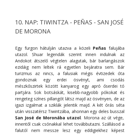
10. NAP: TIWINTZA - PEÑAS - SAN JOSÉ
DE MORONA
Egy furgon hátulján utazva a közeli
Peñas
falujába
utazol. Shuar legendák szerint innen indulnak az
Andokot átszelő végtelen alagutak, bár barlangászok
ezidáig nem leltek rá egyetlen bejáratra sem. Bár
turizmus az nincs, a falusiak mégis évtizedek óta
gondoznak egy erdei ösvényt, ami csodás
mészkőszirtek között kanyarog egy apró őserdei tó
partjára. Sok botsáskát, kisebb-nagyobb pókokat és
rengeteg színes pillangót látsz majd az ösvényen, de az
igazi izgalmat a sziklák jelentik majd. A két órás séta
után visszatérsz Tiwintzába, ahonnan egy deles busszal
San José de Moronába utazol
. Morona az út vége,
innentől csak csónakkal lehet továbbutazni. Szállásod a
falutól nem messze lesz egy eddigiekhez képest