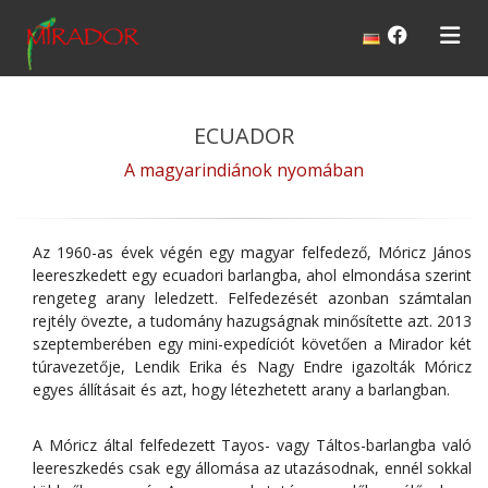
ECUADOR
A magyarindiánok nyomában
Az 1960-as évek végén egy magyar felfedező, Móricz János
leereszkedett egy ecuadori barlangba, ahol elmondása szerint
rengeteg arany leledzett. Felfedezését azonban számtalan
rejtély övezte, a tudomány hazugságnak minősítette azt. 2013
szeptemberében egy mini-expedíciót követően a Mirador két
túravezetője, Lendik Erika és Nagy Endre igazolták Móricz
egyes állításait és azt, hogy létezhetett arany a barlangban.
A Móricz által felfedezett Tayos- vagy Táltos-barlangba való
leereszkedés csak egy állomása az utazásodnak, ennél sokkal