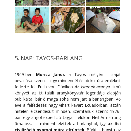
5. NAP: TAYOS-BARLANG
1969-ben
Móricz János
a Tayos mélyén - saját
bevallása szerint - egy mindennél ősibb kultúra emlékeit
fedezte fel. Erich von Däniken
Az istenek aranya
című
könyvét az itt talált aranykönyvtár legendája alapján
publikálta, bár ő maga soha nem járt a barlangban. 45
éve a felfedezés nagy vihart kavart Ecuadorban, aztán
hirtelen elcsendesült minden. Szemtanúk szerint 1976-
ban egy angol expedíció tagjai - élükön Neil Armstrong
űrhajóssal - mindent elvittek a barlangból, így
az ősi
civilizáció nyomai mára eltűntek
. Bárki is hagyta az