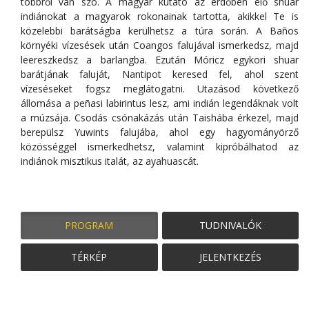
többről van szó. A magyar kutató az erdőben élő shuar
indiánokat a magyarok rokonainak tartotta, akikkel Te is
közelebbi barátságba kerülhetsz a túra során. A Baños
környéki vízesések után Coangos falujával ismerkedsz, majd
leereszkedsz a barlangba. Ezután Móricz egykori shuar
barátjának faluját, Nantipot keresed fel, ahol szent
vízeséseket fogsz meglátogatni. Utazásod következő
állomása a peñasi labirintus lesz, ami indián legendáknak volt
a múzsája. Csodás csónakázás után Taishába érkezel, majd
berepülsz Yuwints falujába, ahol egy hagyományörző
közösséggel ismerkedhetsz, valamint kipróbálhatod az
indiánok misztikus italát, az ayahuascát.
PROGRAM
TUDNIVALÓK
TÉRKÉP
JELENTKEZÉS