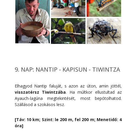
9. NAP: NANTIP - KAPISUN - TIWINTZA
Elhagyod Nantip faluját, s azon az úton, amin jöttél,
visszatérsz Tiwintzába
. Ha múltkor ellustultad az
Ayauch-lagúna megtekintését, most bepótolhatod.
Szállásod a szokásos lesz.
[Táv: 10 km; Szint: le 200 m, fel 200 m; Menetidő: 4
óra]