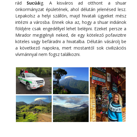
rád
Sucúá
ig. A kisváros ad otthont a shuar
önkormányzat épületének, ahol délután jelenésed lesz.
Lepakolsz a helyi szállón, majd hivatali ügyeket mész
intézni a városba. Ennek oka az, hogy a shuar indiánok
földjére csak engedéllyel lehet belépni. Ezeket persze a
Mirador megigényli neked, de egy kötelező pofavizitre
köteles vagy befáradni a hivatalba. Délután vásárolj be
a következő napokra, mert mostantól sok civilizációs
vívmánnyal nem fogsz találkozni.