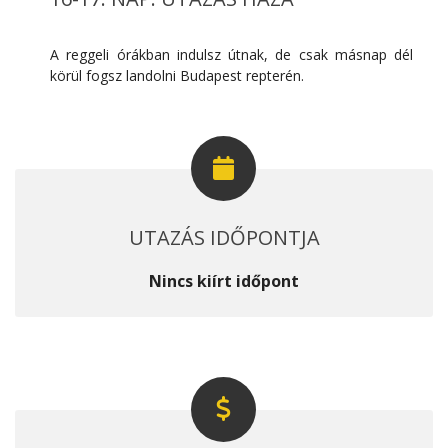
A reggeli órákban indulsz útnak, de csak másnap dél
körül fogsz landolni Budapest repterén.
UTAZÁS IDŐPONTJA
Nincs kiírt időpont