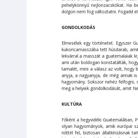
pehelykönnyű nejlonzacskókat. Ha b
dolgon nem fog változtatni. Fogadd el
GONDOLKODÁS
Elmesélek egy történetet. Egyszer G
kukoricamasszába tett húsdarab, amit
lekvárral a masszát a guatemalaiak leg
ami után boldogan konstatálták, hogy
tamalét, mire a válasz az volt, hogy 
anyja, a nagyanyja, de még annak is
hagyomány. Sokszor nehéz felfogni,
meg a helyiek gondolkodását, amit Ne
KULTÚRA
Főként a hegyvidéki Guatemalában, P
olyan hagyományok, amik európai sz
nőttél fel, biztosan állatkínzásnak 