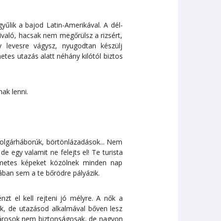
yűlik a bajod Latin-Amerikával. A dél-
ivaló, hacsak nem megőrülsz a rizsért,
y levesre vágysz, nyugodtan készülj
tes utazás alatt néhány kilótól biztos
nak lenni.
polgárháborúk, börtönlázadások... Nem
 egy valamit ne felejts el! Te turista
lelmetes képeket közölnek minden nap
iában sem a te bőrödre pályázik.
zt el kell rejteni jó mélyre. A nők a
ak, de utazásod alkalmával bőven lesz
yvárosok nem biztonságosak, de nagyon