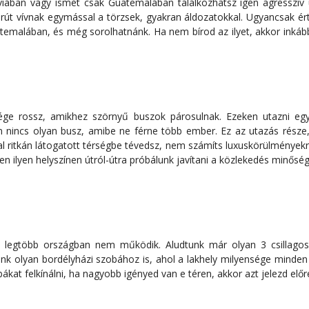
iában vagy ismét csak Guatemalában találkozhatsz igen agresszív ün
borút vívnak egymással a törzsek, gyakran áldozatokkal. Ugyancsak é
malában, és még sorolhatnánk. Ha nem bírod az ilyet, akkor inkáb
ge rossz, amikhez szörnyű buszok párosulnak. Ezeken utazni egy
 nincs olyan busz, amibe ne férne több ember. Ez az utazás része, 
tal ritkán látogatott térségbe tévedsz, nem számíts luxuskörülményekr
n ilyen helyszínen útról-útra próbálunk javítani a közlekedés minősé
, a legtöbb országban nem működik. Aludtunk már olyan 3 csillagos
nk olyan bordélyházi szobához is, ahol a lakhely milyensége minden ig
ákat felkínálni, ha nagyobb igényed van e téren, akkor azt jelezd elő