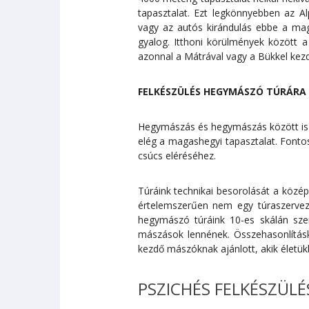
tapasztalat. Ezt legkönnyebben az 
vagy az autós kirándulás ebbe a ma
gyalog. Itthoni körülmények között a 
azonnal a Mátrával vagy a Bükkel kezde
FELKÉSZÜLÉS HEGYMÁSZÓ TÚRÁRA
Hegymászás és hegymászás között is 
elég a magashegyi tapasztalat. Fontos,
csúcs eléréséhez.
Túráink technikai besorolását a közép
értelemszerűen nem egy túraszervezőv
hegymászó túráink 10-es skálán sze
mászások lennének. Összehasonlítás
kezdő mászóknak ajánlott, akik életük
PSZICHÉS FELKÉSZÜLÉ