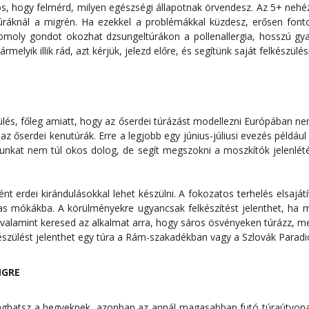
ntos, hogy felmérd, milyen egészségi állapotnak örvendesz. Az 5+ neh
úráknál a migrén. Ha ezekkel a problémákkal küzdesz, erősen font
komoly gondot okozhat dzsungeltúrákon a pollenallergia, hosszú g
lyik illik rád, azt kérjük, jelezd előre, és segítünk saját felkészülési
lés, főleg amiatt, hogy az őserdei túrázást modellezni Európában ne
 az őserdei kenutúrák. Erre a legjobb egy június-júliusi evezés például
nkat nem túl okos dolog, de segít megszokni a moszkítók jelenlété
t erdei kirándulásokkal lehet készülni. A fokozatos terhelés elsajátít
s mókákba. A körülményekre ugyancsak felkészítést jelenthet, ha 
, valamint keresed az alkalmat arra, hogy sáros ösvényeken túrázz, m
elkészülést jelenthet egy túra a Rám-szakadékban vagy a Szlovák Para
NGRE
ivághatsz a hegyeknek, azonban az annál magasabban futó túraútvon