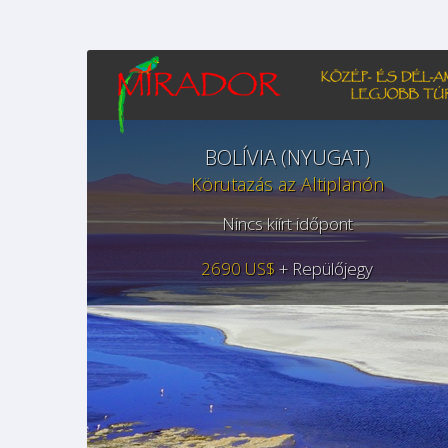
BOLÍVIA (NYUGAT)
Körutazás az Altiplanón
Nincs kiírt időpont
2690 US$
+ Repülőjegy