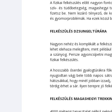
A fizikai felkészülés előtt nagyon fo
szív- és tüdőbetegség, magashegyi t
fizetsz be. Nem kizáró tényező, de 
és gyomorproblémák. Ha ezek közül bárme
FELKÉSZÜLÉS DZSUNGELTÚRÁRA
Nagyon nehéz és komplikált a felkészü
lehet idehaza melegíteni, mint például
a szúnyog. Persze agyoncsípetni magu
fizikai felkészülés.
A hosszabb őserdei gyalogtúrákra főkén
nyugodtan vágj bele több napos sátra
hátizsákkal, hogy minél jobban izzadj
térdig érhet a sár. Ilyen terepre jó f
FELKÉSZÜLÉS MAGASHEGYI TREKKI
4000 méterig tapasztalat nélkül nek