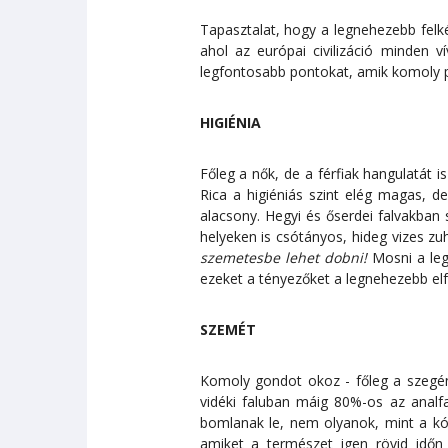
Tapasztalat, hogy a legnehezebb felké
ahol az európai civilizáció minden 
legfontosabb pontokat, amik komoly 
HIGIÉNIA
Főleg a nők, de a férfiak hangulatát
Rica a higiéniás szint elég magas, d
alacsony. Hegyi és őserdei falvakba
helyeken is csótányos, hideg vizes zu
szemetesbe lehet dobni!
Mosni a legt
ezeket a tényezőket a legnehezebb elfo
SZEMÉT
Komoly gondot okoz - főleg a szegén
vidéki faluban máig 80%-os az ana
bomlanak le, nem olyanok, mint a kó
amiket a természet igen rövid időn