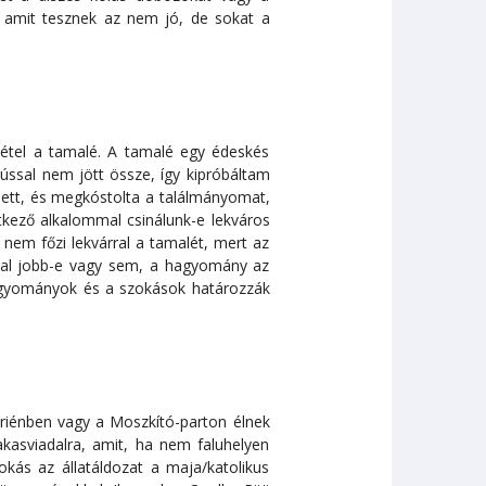
 amit tesznek az nem jó, de sokat a
 étel a tamalé. A tamalé egy édeskés
ússal nem jött össze, így kipróbáltam
i lett, és megkóstolta a találmányomat,
tkező alkalommal csinálunk-e lekváros
 nem főzi lekvárral a tamalét, mert az
rral jobb-e vagy sem, a hagyomány az
agyományok és a szokások határozzák
riénben vagy a Moszkító-parton élnek
asviadalra, amit, ha nem faluhelyen
okás az állatáldozat a maja/katolikus