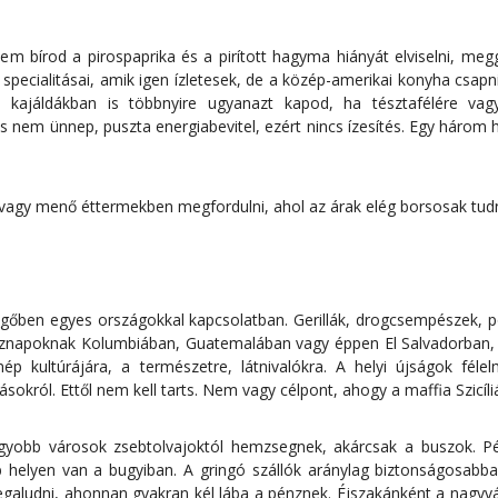
 bírod a pirospaprika és a pirított hagyma hiányát elviselni, megg
pecialitásai, amik igen ízletesek, de a közép-amerikai konyha csapn
bb kajáldákban is többnyire ugyanazt kapod, ha tésztafélére vag
 nem ünnep, puszta energiabevitel, ezért nincs ízesítés. Egy három he
 vagy menő éttermekben megfordulni, ahol az árak elég borsosak tud
egőben egyes országokkal kapcsolatban. Gerillák, drogcsempészek, 
öznapoknak Kolumbiában, Guatemalában vagy éppen El Salvadorban, de
nép kultúrájára, a természetre, látnivalókra. A helyi újságok fé
ásokról. Ettől nem kell tarts. Nem vagy célpont, ahogy a maffia Szicíl
gyobb városok zsebtolvajoktól hemzsegnek, akárcsak a buszok. Pén
obb helyen van a bugyiban. A gringó szállók aránylag biztonságosabb
egaludni, ahonnan gyakran kél lába a pénznek. Éjszakánként a nag