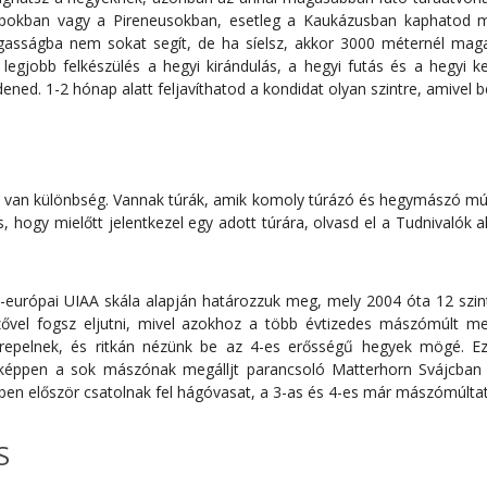
Alpokban vagy a Pireneusokban, esetleg a Kaukázusban kaphatod me
gasságba nem sokat segít, de ha síelsz, akkor 3000 méternél maga
legjobb felkészülés a hegyi kirándulás, a hegyi futás és a hegyi k
ned. 1-2 hónap alatt feljavíthatod a kondidat olyan szintre, amivel be
van különbség. Vannak túrák, amik komoly túrázó és hegymászó mú
 hogy mielőtt jelentkezel egy adott túrára, olvasd el a Tudnivalók al
-európai UIAA skála alapján határozzuk meg, mely 2004 óta 12 szint
el fogsz eljutni, mivel azokhoz a több évtizedes mászómúlt mellet
repelnek, és ritkán nézünk be az 4-es erősségű hegyek mögé. E
képpen a sok mászónak megálljt parancsoló Matterhorn Svájcban 3
ben először csatolnak fel hágóvasat, a 3-as és 4-es már mászómúlta
S