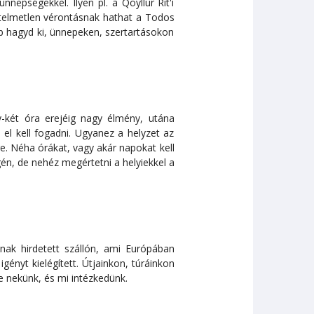
nepségekkel. Ilyen pl. a Qoyllur Rit'i
rtelmetlen vérontásnak hathat a Todos
b hagyd ki, ünnepeken, szertartásokon
-két óra erejéig nagy élmény, utána
el kell fogadni. Ugyanez a helyzet az
e. Néha órákat, vagy akár napokat kell
gén, de nehéz megértetni a helyiekkel a
nak hirdetett szállón, ami Európában
ényt kielégített. Útjainkon, túráinkon
re nekünk, és mi intézkedünk.