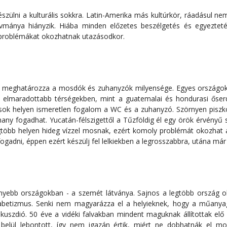
szülni a kulturális sokkra. Latin-Amerika más kultúrkör, ráadásul ne
vívmánya hiányzik. Hiába minden előzetes beszélgetés és egyezteté
problémákat okozhatnak utazásodkor.
 is meghatározza a mosdók és zuhanyzók milyensége. Egyes országok
e elmaradottabb térségekben, mint a guatemalai és hondurasi őser
n sok helyen ismeretlen fogalom a WC és a zuhanyzó. Szörnyen pisz
hany fogadhat. Yucatán-félszigettől a Tűzföldig él egy örök érvényű 
öbb helyen hideg vízzel mosnak, ezért komoly problémát okozhat a b
gadni, éppen ezért készülj fel lelkiekben a legrosszabbra, utána már
yebb országokban - a szemét látványa. Sajnos a legtöbb ország ok
lfabetizmus. Senki nem magyarázza el a helyieknek, hogy a műan
kuszdió. 50 éve a vidéki falvakban mindent maguknak állítottak el
 belül lebontott, így nem igazán értik, miért ne dobhatnák el m