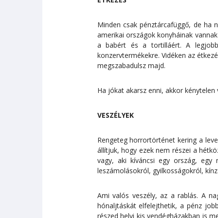
Minden csak pénztárcafüggő, de ha nem
amerikai országok konyháinak vannak s
a babért és a tortilláért. A legjo
konzervtermékekre. Vidéken az étkezés
megszabadulsz majd.
Ha jókat akarsz enni, akkor kénytelen
VESZÉLYEK
Rengeteg horrortörténet kering a lev
állítjuk, hogy ezek nem részei a hétk
vagy, aki kíváncsi egy ország, egy 
leszámolásokról, gyilkosságokról, kínz
Ami valós veszély, az a rablás. A na
hónaljtáskát elfelejthetik, a pénz j
részed helyi kis vendégházakban is m