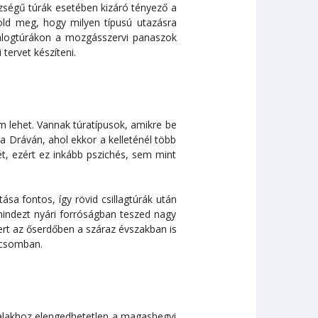
ézségű túrák esetében kizáró tényező a
old meg, hogy milyen típusú utazásra
yalogtúrákon a mozgásszervi panaszok
 tervet készíteni.
m lehet. Vannak túratípusok, amikre be
 a Dráván, ahol ekkor a kelleténél több
t, ezért ez inkább pszichés, sem mint
ása fontos, így rövid csillagtúrák után
mindezt nyári forróságban teszed nagy
ert az őserdőben a száraz évszakban is
dicsomban.
alakhoz elengedhetetlen a magashegyi