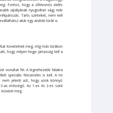
g. Fontos, hogy a sífelvonós síelés
sabb sípályának nyugodtan vágj neki
erékpározás. Tarts szinteket, nem kell
vállalhatsz akár egy andoki túrát is.
ltat követelnek meg, míg más túrákon
att, hogy milyen hegyi jártasság kell a
et vonultat fel. A legnehezebb falakra
t speciális felszerelés is kell. A mi
z nem jelenti azt, hogy azok könnyű
-as erősségű. Az 1-es és 2-es szint
t követel meg.