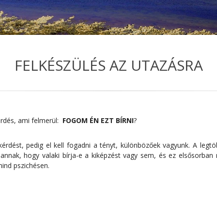
FELKÉSZÜLÉS AZ UTAZÁSRA
érdés, ami felmerül:
FOGOM ÉN EZT BÍRNI
?
kérdést, pedig el kell fogadni a tényt, különbözőek vagyunk. A legt
annak, hogy valaki bírja-e a kiképzést vagy sem, és ez elsősorban 
 mind pszichésen.