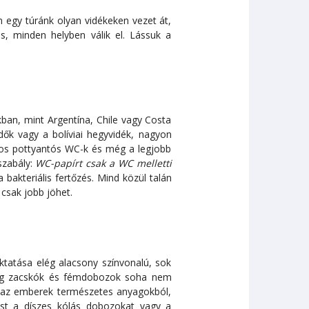
m egy túránk olyan vidékeken vezet át,
s, minden helyben válik el. Lássuk a
ban, mint Argentína, Chile vagy Costa
dők vagy a bolíviai hegyvidék, nagyon
kos pottyantós WC-k és még a legjobb
szabály:
WC-papírt csak a WC melletti
akteriális fertőzés. Mind közül talán
 csak jobb jöhet.
tatása elég alacsony színvonalú, sok
yag zacskók és fémdobozok soha nem
ő az emberek természetes anyagokból,
ost a díszes kólás dobozokat vagy a