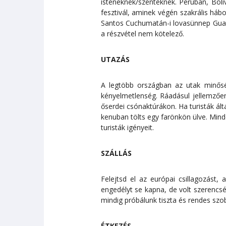
isteneknek/szenteknek. Peruban, Bolív
fesztivál, aminek végén szakrális há
Santos Cuchumatán-i lovasünnep Guate
a részvétel nem kötelező.
UTAZÁS
A legtöbb országban az utak minősé
kényelmetlenség. Ráadásul jellemzően
őserdei csónaktúrákon. Ha turisták ál
kenuban tölts egy farönkön ülve. Minde
turisták igényeit.
SZÁLLÁS
Felejtsd el az európai csillagozást
engedélyt se kapna, de volt szerencsé
mindig próbálunk tiszta és rendes szob
ÉTKEZÉS