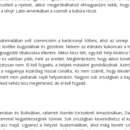
eszéled a nyelvet, akkor megpróbálhatod elmagyarázni nekik, hogy
 a tényt: Latin-Amerikában a szemét a kultúra része.
uatemalában volt szerencsém a karácsonyt tölteni, ahol az ünnepi
 levélbe bugyolálnak és gőzölnek. Nekem az édeskés kukoricaíz a h
nagyobb tiltakozása ellenére. Mikor kész lett, egy-két helyi kíváncs
 ez valóban jobb, mint az eredeti. Megkérdeztem, hogy akkor köve
biztosan nem. El kell fogadni, a helyiek másként gondolkodnak. Azért
 a nagyanyja kizárólag hússal csinálta, és nem számít, hogy lekvá
 miért nem javítanak saját helyzetükön. Nagyon sok országban a h
ked nehéz lesz megértened, de el kell fogadd.
eruban és Bolíviában, valamint őserdei törzseknél Amazóniában, Da
emmel kegyetlenségnek tűnnek. Sok országban keveredhetsz el kak
tartasz majd. Ugyanez a helyzet Guatemalában, ahol máig bevett sz