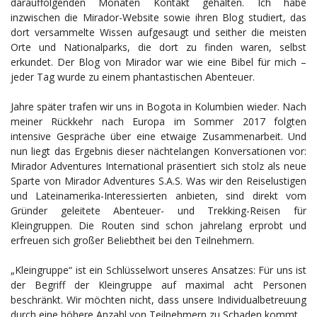
darauffolgenden Monaten Kontakt gehalten. Ich habe
inzwischen die Mirador-Website sowie ihren Blog studiert, das
dort versammelte Wissen aufgesaugt und seither die meisten
Orte und Nationalparks, die dort zu finden waren, selbst
erkundet. Der Blog von Mirador war wie eine Bibel für mich –
jeder Tag wurde zu einem phantastischen Abenteuer.
Jahre später trafen wir uns in Bogota in Kolumbien wieder. Nach
meiner Rückkehr nach Europa im Sommer 2017 folgten
intensive Gespräche über eine etwaige Zusammenarbeit. Und
nun liegt das Ergebnis dieser nächtelangen Konversationen vor:
Mirador Adventures International präsentiert sich stolz als neue
Sparte von Mirador Adventures S.A.S. Was wir den Reiselustigen
und Lateinamerika-Interessierten anbieten, sind direkt vom
Gründer geleitete Abenteuer- und Trekking-Reisen für
Kleingruppen. Die Routen sind schon jahrelang erprobt und
erfreuen sich großer Beliebtheit bei den Teilnehmern.
„Kleingruppe“ ist ein Schlüsselwort unseres Ansatzes: Für uns ist
der Begriff der Kleingruppe auf maximal acht Personen
beschränkt. Wir möchten nicht, dass unsere Individualbetreuung
durch eine höhere Anzahl von Teilnehmern zu Schaden kommt.