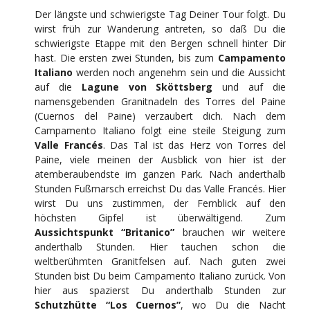
Der längste und schwierigste Tag Deiner Tour folgt. Du
wirst früh zur Wanderung antreten, so daß Du die
schwierigste Etappe mit den Bergen schnell hinter Dir
hast. Die ersten zwei Stunden, bis zum
Campamento
Italiano
werden noch angenehm sein und die Aussicht
auf die
Lagune von Sköttsberg
und auf die
namensgebenden Granitnadeln des Torres del Paine
(Cuernos del Paine) verzaubert dich. Nach dem
Campamento Italiano folgt eine steile Steigung zum
Valle Francés
. Das Tal ist das Herz von Torres del
Paine, viele meinen der Ausblick von hier ist der
atemberaubendste im ganzen Park. Nach anderthalb
Stunden Fußmarsch erreichst Du das Valle Francés. Hier
wirst Du uns zustimmen, der Fernblick auf den
höchsten Gipfel ist überwältigend. Zum
Aussichtspunkt “Britanico”
brauchen wir weitere
anderthalb Stunden. Hier tauchen schon die
weltberühmten Granitfelsen auf. Nach guten zwei
Stunden bist Du beim Campamento Italiano zurück. Von
hier aus spazierst Du anderthalb Stunden zur
Schutzhütte “Los Cuernos”
, wo Du die Nacht