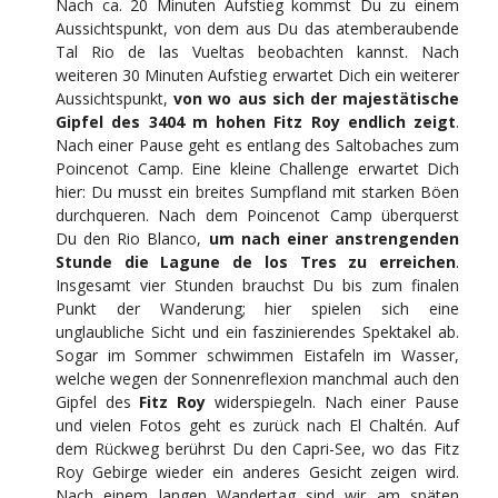
Nach ca. 20 Minuten Aufstieg kommst Du zu einem
Aussichtspunkt, von dem aus Du das atemberaubende
Tal Rio de las Vueltas beobachten kannst. Nach
weiteren 30 Minuten Aufstieg erwartet Dich ein weiterer
Aussichtspunkt,
von wo aus sich der majestätische
Gipfel des 3404 m hohen Fitz Roy endlich zeigt
.
Nach einer Pause geht es entlang des Saltobaches zum
Poincenot Camp. Eine kleine Challenge erwartet Dich
hier: Du musst ein breites Sumpfland mit starken Böen
durchqueren. Nach dem Poincenot Camp überquerst
Du den Rio Blanco,
um nach einer anstrengenden
Stunde die Lagune de los Tres zu erreichen
.
Insgesamt vier Stunden brauchst Du bis zum finalen
Punkt der Wanderung; hier spielen sich eine
unglaubliche Sicht und ein faszinierendes Spektakel ab.
Sogar im Sommer schwimmen Eistafeln im Wasser,
welche wegen der Sonnenreflexion manchmal auch den
Gipfel des
Fitz Roy
widerspiegeln. Nach einer Pause
und vielen Fotos geht es zurück nach El Chaltén. Auf
dem Rückweg berührst Du den Capri-See, wo das Fitz
Roy Gebirge wieder ein anderes Gesicht zeigen wird.
Nach einem langen Wandertag sind wir am späten