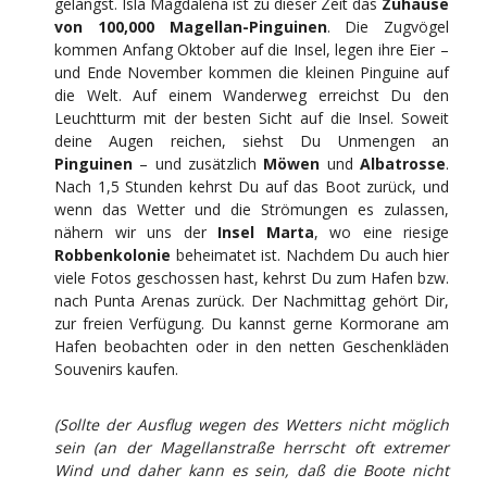
gelangst. Isla Magdalena ist zu dieser Zeit das
Zuhause
von 100,000 Magellan-Pinguinen
. Die Zugvögel
kommen Anfang Oktober auf die Insel, legen ihre Eier –
und Ende November kommen die kleinen Pinguine auf
die Welt. Auf einem Wanderweg erreichst Du den
Leuchtturm mit der besten Sicht auf die Insel. Soweit
deine Augen reichen, siehst Du Unmengen an
Pinguinen
– und zusätzlich
Möwen
und
Albatrosse
.
Nach 1,5 Stunden kehrst Du auf das Boot zurück, und
wenn das Wetter und die Strömungen es zulassen,
nähern wir uns der
Insel Marta
, wo eine riesige
Robbenkolonie
beheimatet ist. Nachdem Du auch hier
viele Fotos geschossen hast, kehrst Du zum Hafen bzw.
nach Punta Arenas zurück. Der Nachmittag gehört Dir,
zur freien Verfügung. Du kannst gerne Kormorane am
Hafen beobachten oder in den netten Geschenkläden
Souvenirs kaufen.
(Sollte der Ausflug wegen des Wetters nicht möglich
sein (an der Magellanstraße herrscht oft extremer
Wind und daher kann es sein, daß die Boote nicht