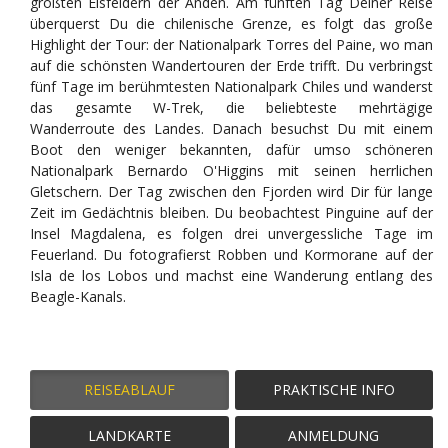
größten Eisfeldern der Anden. Am fünften Tag Deiner Reise
überquerst Du die chilenische Grenze, es folgt das große
Highlight der Tour: der Nationalpark Torres del Paine, wo man
auf die schönsten Wandertouren der Erde trifft. Du verbringst
fünf Tage im berühmtesten Nationalpark Chiles und wanderst
das gesamte W-Trek, die beliebteste mehrtägige
Wanderroute des Landes. Danach besuchst Du mit einem
Boot den weniger bekannten, dafür umso schöneren
Nationalpark Bernardo O'Higgins mit seinen herrlichen
Gletschern. Der Tag zwischen den Fjorden wird Dir für lange
Zeit im Gedächtnis bleiben. Du beobachtest Pinguine auf der
Insel Magdalena, es folgen drei unvergessliche Tage im
Feuerland. Du fotografierst Robben und Kormorane auf der
Isla de los Lobos und machst eine Wanderung entlang des
Beagle-Kanals.
REISEABLAUF
PRAKTISCHE INFO
LANDKARTE
ANMELDUNG