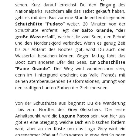
sehen. Kurz darauf erreichst Du den Eingang des
Nationalparks. Nachdem alle das Ticket gekauft haben,
geht es mit dem Bus zur eine Stunde entfernt liegenden
Schutzhütte “Pudeto”
weiter. 20 Minuten von der
Schutzhütte entfernt liegt der
Salto Grande, “der
große Wasserfall”
, welcher die zwei Seen, den Pehoé
und den Nordenskjörd verbindet. Wenn es genug Zeit
bis zur Abfahrt des Bootes gibt, wirst Du auch den
Wasserfall besuchen können. Gegen Mittag fährt das
Boot zum anderen Ufer des Sees, zur
Schutzhütte
“Paine Grande”
. Der Weg wird wunderschön sein,
denn im Hintergrund erscheint das Valle Francés mit
seinen atemberaubenden Felsformationen, umringt von
den kräftigen bunten Farben der Gletscherseen.
Von der Schutzhütte aus beginnst Du die Wanderung
bis zum Nordteil des Grey Gletschers. Der erste
Anhaltspunkt wird die
Lagune Patos
sein, von hier aus
gibt es eine Steigung, welche Dich ein bisschen fordern
wird, aber an der Küste um das Lago Grey wird ein
angenehmer Pfad auf Dich warten. In etwa drei Stunden