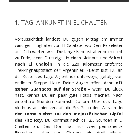
1. TAG: ANKUNFT IN EL CHALTÉN
Voraussichtlich landest Du gegen Mittag am immer
windigen Flughafen von El Calafate, wo Dein Reiseleiter
auf Dich warten wird. Die lange Fahrt ist aber noch nicht
zu Ende, denn Du steigst in einen Kleinbus und
fährst
nach El Chaltén
, in die 220 Kilometer entfernte
Trekkinghauptstadt der Argentinier. Zuerst bist Du an
der Küste des Lago Argentinos unterwegs, gefolgt von
endloser Steppe. Halte Deine Augen offen, denn
oft
gehen Guanacos auf der Straße
– wenn Du Glück
hast, kannst Du ein paar gute Fotos machen. Nach
eineinhalb Stunden kommst Du am Ufer des Lago
Viedmas an, hier verläuft die Straße in den Westen.
In
der Ferne siehst Du den majestätischen Gipfel
des Fitz Roy.
Du kommst nach ca. 2,5 Stunden in El
Chaltén an. Das Dorf hat nur zwei permanente
Einwohner, aber von Oktober bis April pilgern